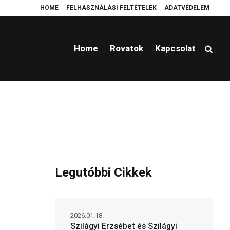
HOME
FELHASZNÁLÁSI FELTÉTELEK
ADATVÉDELEM
gyben a hátországot?
Platzierung einer Wendeltreppe Ferrostep
Cold br
Home
Rovatok
Kapcsolat
Legutóbbi Cikkek
2026.01.18.
Szilágyi Erzsébet és Szilágyi