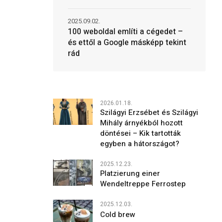
2025.09.02.
100 weboldal említi a cégedet –
és ettől a Google másképp tekint
rád
2026.01.18.
Szilágyi Erzsébet és Szilágyi
Mihály árnyékból hozott
döntései – Kik tartották
egyben a hátországot?
2025.12.23.
Platzierung einer
Wendeltreppe Ferrostep
2025.12.03.
Cold brew