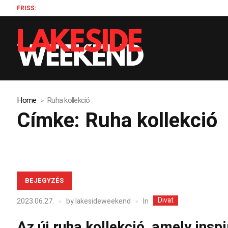
FRISS:
Szil
Home
Ruha kollekció
Címke:
Ruha kollekció
BEJEGYZÉS
Divat
In
2023.06.27.
by
lakesideweekend
Az új ruha kollekció, amely insp