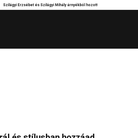
ágyi Erzsébet és Szilágyi Mihály árnyékból hozott döntései – Kik tartották e
irál és stílusban hozzáad