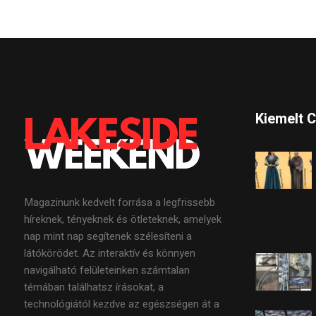
Kiemelt 
Magazinunk kedvelt forrása a legfrissebb
híreknek, tényeknek és ötleteknek, amelyek
nap mint nap segítenek szélesíteni a
látókörödet. Az interaktív és könnyen
navigálható felületeinken számtalan
témában találhatsz írásokat, a
technológiától kezdve az egészségen át a