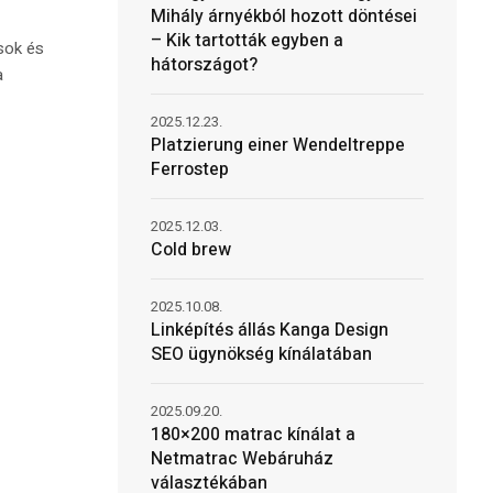
Mihály árnyékból hozott döntései
– Kik tartották egyben a
ások és
hátországot?
a
2025.12.23.
Platzierung einer Wendeltreppe
Ferrostep
2025.12.03.
Cold brew
2025.10.08.
Linképítés állás Kanga Design
SEO ügynökség kínálatában
2025.09.20.
180×200 matrac kínálat a
Netmatrac Webáruház
választékában