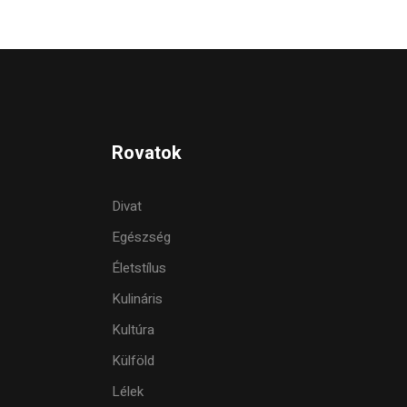
Rovatok
Divat
Egészség
Életstílus
Kulináris
Kultúra
Külföld
Lélek