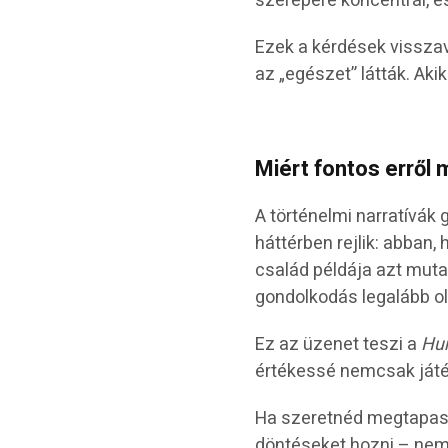
szerepére koncentrál, é
Ezek a kérdések visszav
az „egészet” látták. Aki
Miért fontos erről 
A történelmi narratívák
háttérben rejlik: abban,
család példája azt mutat
gondolkodás legalább ol
Ez az üzenet teszi a
Hun
értékessé nemcsak játé
Ha szeretnéd megtapaszt
döntéseket hozni – nemcs