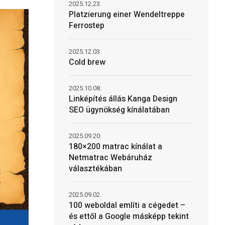
2025.12.23.
Platzierung einer Wendeltreppe
Ferrostep
2025.12.03.
Cold brew
2025.10.08.
Linképítés állás Kanga Design
SEO ügynökség kínálatában
2025.09.20.
180×200 matrac kínálat a
Netmatrac Webáruház
választékában
2025.09.02.
100 weboldal említi a cégedet –
és ettől a Google másképp tekint