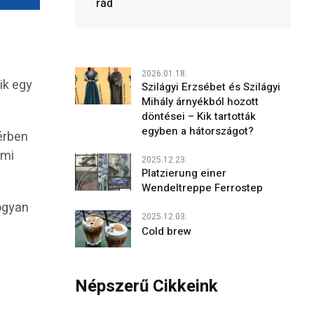
rád
2026.01.18.
ik egy
Szilágyi Erzsébet és Szilágyi
Mihály árnyékból hozott
döntései – Kik tartották
egyben a hátországot?
érben
lmi
2025.12.23.
Platzierung einer
Wendeltreppe Ferrostep
hogyan
2025.12.03.
Cold brew
Népszerű Cikkeink