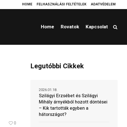
HOME
FELHASZNÁLÁSI FELTÉTELEK
ADATVÉDELEM
tországot?
Platzierung einer Wendeltreppe Ferrostep
Cold brew
Link
Home
Rovatok
Kapcsolat
Legutóbbi Cikkek
2026.01.18.
Szilágyi Erzsébet és Szilágyi
Mihály árnyékból hozott döntései
– Kik tartották egyben a
hátországot?
0