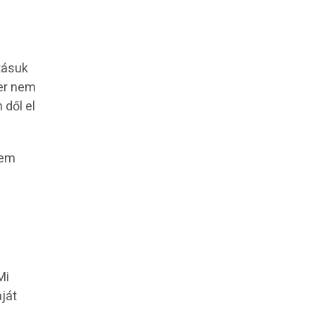
tásuk
er nem
 dől el
nem
Mi
ját