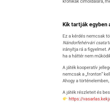
krónikák címoldalára, m
Kik tartják egyben 
Ez a kérdés nemcsak tör
Nándorfehérvári csata
t
irányítja rá a figyelmet.
ha a háttér nem működi
A játék kooperatív jell
nemcsak a „fronton” kell
Ahogy a történelemben, ú
A játék részleteit és bes
https://vasarlas.kek