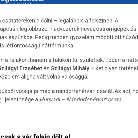
csatatereken eldőlni – legalábbis a felszínen. A
 kapcsán legtöbbször hadvezérek nevei, ostromgépek és
tnak eszünkbe. Pedig minden győzelem mögött ott húzód
is létfontosságú háttérmunka.
 a falakon, hanem a falakon túl születtek. Ebben a hátt
Szilágyi Erzsébet
és
Szilágyi Mihály
– két olyan történe
győzelem aligha vált volna valósággá.
ükből vizsgálja meg a nándorfehérvári csatát, és azt, 
g” jelentősége a
Hunyadi – Nándorfehérvári csata
sak a vár falain dőlt el