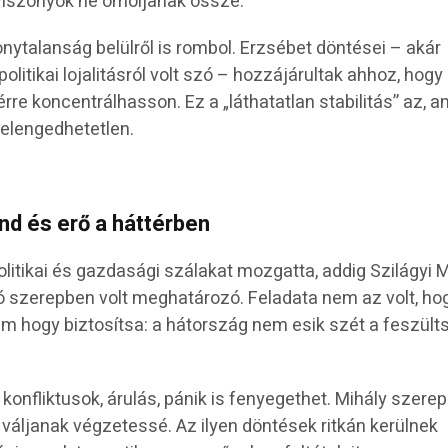
 viszonyok ne omoljanak össze.
nytalanság belülről is rombol. Erzsébet döntései – akár
politikai lojalitásról volt szó – hozzájárultak ahhoz, hogy
re koncentrálhasson. Ez a „láthatatlan stabilitás” az, a
 elengedhetetlen.
end és erő a háttérben
litikai és gazdasági szálakat mozgatta, addig Szilágyi M
ó szerepben volt meghatározó. Feladata nem az volt, ho
m hogy biztosítsa: a hátország nem esik szét a feszült
konfliktusok, árulás, pánik is fenyegethet. Mihály szere
 váljanak végzetessé. Az ilyen döntések ritkán kerülnek