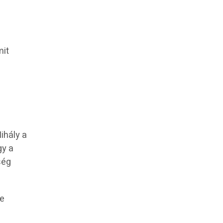
mit
ihály a
gy a
ség
pe