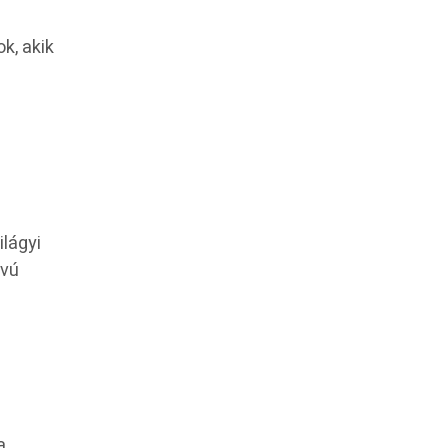
k, akik
ilágyi
ávú
a