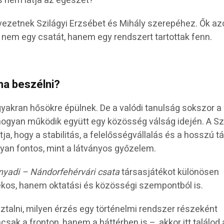
s nem látja az egészet?
ezetnek Szilágyi Erzsébet és Mihály szerepéhez. Ők azo
k nem egy csatát, hanem egy rendszert tartottak fenn.
ma beszélni?
 gyakran hősökre épülnek. De a valódi tanulság sokszor a
 hogyan működik együtt egy közösség válság idején. A Sz
ja, hogy a stabilitás, a felelősségvállalás és a hosszú t
yan fontos, mint a látványos győzelem.
yadi – Nándorfehérvári csata
társasjátékot különösen
kos, hanem oktatási és közösségi szempontból is.
alni, milyen érzés egy történelmi rendszer részeként
ak a fronton, hanem a háttérben is –, akkor itt találod 