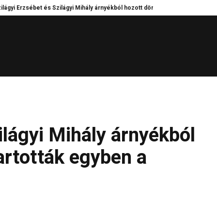
ébet és Szilágyi Mihály árnyékból hozott döntései – Kik tartották egyben a há
ilágyi Mihály árnyékból
artották egyben a