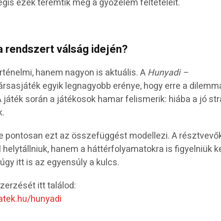
égis ezek teremtik meg a győzelem feltételeit.
a rendszert válság idején?
ténelmi, hanem nagyon is aktuális. A
Hunyadi –
ársasjáték egyik legnagyobb erénye, hogy erre a dilemm
 A játék során a játékosok hamar felismerik: hiába a jó str
k.
ege pontosan ezt az összefüggést modellezi. A résztvev
 helytállniuk, hanem a háttérfolyamatokra is figyelniük ke
gy itt is az egyensúly a kulcs.
zerzését itt találod:
jatek.hu/hunyadi