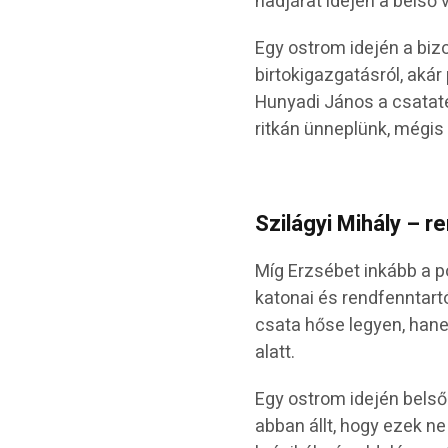
hadjárat idején a belső
Egy ostrom idején a bizo
birtokigazgatásról, akár 
Hunyadi János a csatatér
ritkán ünneplünk, mégis
Szilágyi Mihály – r
Míg Erzsébet inkább a po
katonai és rendfenntart
csata hőse legyen, hane
alatt.
Egy ostrom idején belső 
abban állt, hogy ezek ne