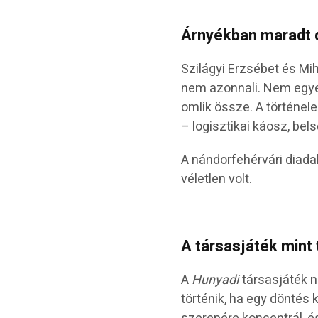
Árnyékban maradt 
Szilágyi Erzsébet és Mi
nem azonnali. Nem egye
omlik össze. A történel
– logisztikai káosz, bels
A nándorfehérvári diada
véletlen volt.
A társasjáték mint 
A
Hunyadi
társasjáték 
történik, ha egy döntés