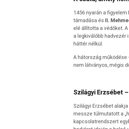
1456 nyarán a figyelem
támadása és
II. Mehm
elé állította a védőket.
a legkiválóbb hadvezér is
háttér nélkül.
A hátország működése –
nem látványos, mégis dön
Szilágyi Erzsébet 
Szilágyi Erzsébet alakja
messze túlmutatott a „ha
kapcsolatrendszert egybe