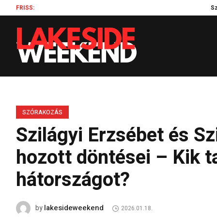
FRISS:
Szilágyi Erzs
SZÓRAKOZÁS
Szilágyi Erzsébet és Sz
hozott döntései – Kik t
hátországot?
lakesideweekend
by
2026.01.18.