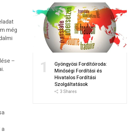
eladat
 ám még
adalmi
1
lése –
Gyöngyösi Fordítóiroda:
i.
Minőségi Fordítási és
Hivatalos Fordítási
Szolgáltatások
3
Shares
sa
 a