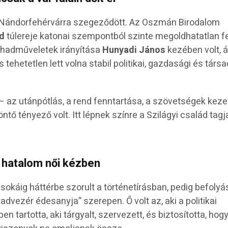
 Nándorfehérvárra szegeződött. Az Oszmán Birodalom
ed
túlereje katonai szempontból szinte megoldhatatlan f
 A hadműveletek irányítása
Hunyadi János
kezében volt,
 tehetetlen lett volna stabil politikai, gazdasági és társ
 az utánpótlás, a rend fenntartása, a szövetségek keze
tő tényező volt. Itt lépnek színre a Szilágyi család tagja
– hatalom női kézben
 sokáig háttérbe szorult a történetírásban, pedig befolyá
dvezér édesanyja” szerepen. Ő volt az, aki a politikai
n tartotta, aki tárgyalt, szervezett, és biztosította, hogy