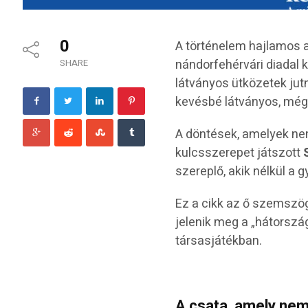
0
A történelem hajlamos a 
nándorfehérvári diadal
SHARE
látványos ütközetek ju
kevésbé látványos, még
A döntések, amelyek nem
kulcsszerepet játszott
szereplő, akik nélkül a 
Ez a cikk az ő szemszög
jelenik meg a „hátorszá
társasjátékban.
A csata, amely nemc