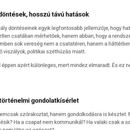
döntések, hosszú távú hatások
hály döntéseinek egyik legfontosabb jellemzője, hogy ha
tlen csatában mérhetőek, hanem abban, hogy a rendsz
emben sok vereség nem a csatatéren, hanem a háttérben
ő viszályok, politikai széthúzás miatt.
l éppen azért különleges, mert mindez elmaradt. És ez 
történelmi gondolatkísérlet
nemcsak szórakoztat, hanem gondolkodásra is késztet. 
 késik? Ha a csapat nem kommunikál? Ha valaki csak a sa