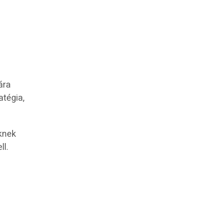
ára
atégia,
őknek
ll.