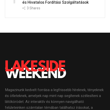
és Hivatalos Fordítási Szolgáltatások
3
Shares
Magazinunk kedvelt forrása a legfrissebb híreknek, tényeknek
és ötleteknek, amelyek nap mint nap segítenek szélesíteni a
látókörödet. Az interaktív és könnyen navigálható
felületeinken számtalan témában találhatsz írásokat, a