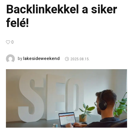
Backlinkekkel a siker
felé!
0
lakesideweekend
by
2025.08.15.