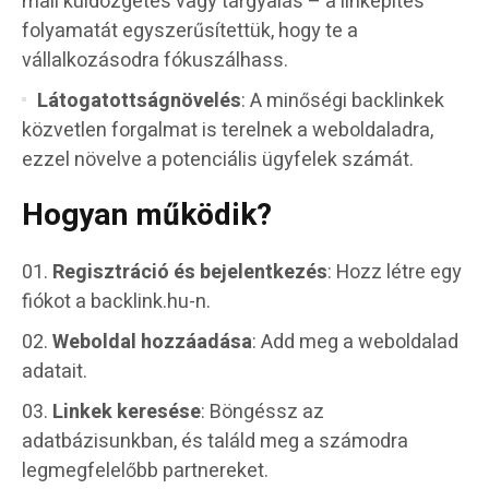
mail küldözgetés vagy tárgyalás – a linképítés
folyamatát egyszerűsítettük, hogy te a
vállalkozásodra fókuszálhass.
Látogatottságnövelés
: A minőségi backlinkek
közvetlen forgalmat is terelnek a weboldaladra,
ezzel növelve a potenciális ügyfelek számát.
Hogyan működik?
Regisztráció és bejelentkezés
: Hozz létre egy
fiókot a backlink.hu-n.
Weboldal hozzáadása
: Add meg a weboldalad
adatait.
Linkek keresése
: Böngéssz az
adatbázisunkban, és találd meg a számodra
legmegfelelőbb partnereket.