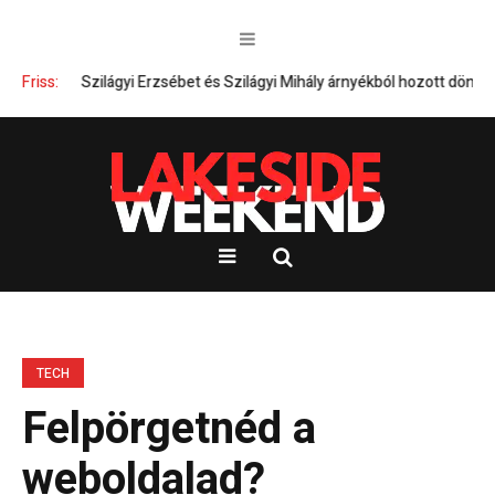
Friss:
Szilágyi Erzsébet és Szilágyi Mihály árnyékból hozott döntései – 
TECH
Felpörgetnéd a
weboldalad?