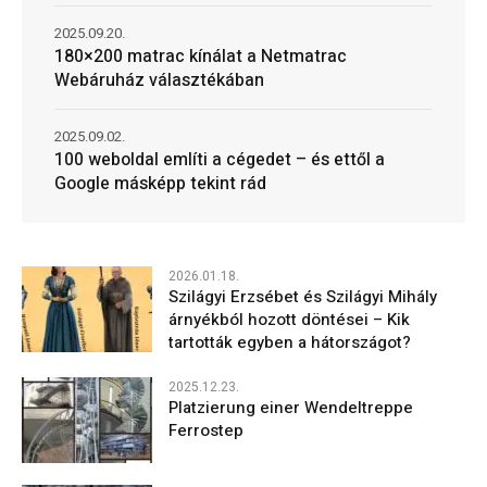
2025.09.20.
180×200 matrac kínálat a Netmatrac
Webáruház választékában
2025.09.02.
100 weboldal említi a cégedet – és ettől a
Google másképp tekint rád
2026.01.18.
Szilágyi Erzsébet és Szilágyi Mihály
árnyékból hozott döntései – Kik
tartották egyben a hátországot?
2025.12.23.
Platzierung einer Wendeltreppe
Ferrostep