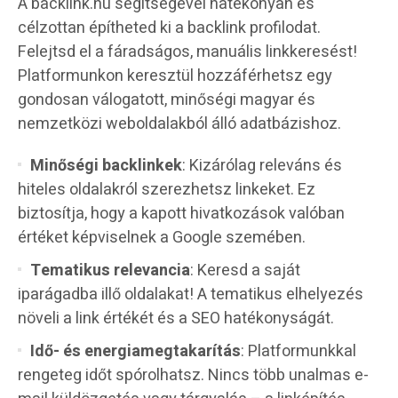
A backlink.hu segítségével hatékonyan és
célzottan építheted ki a backlink profilodat.
Felejtsd el a fáradságos, manuális linkkeresést!
Platformunkon keresztül hozzáférhetsz egy
gondosan válogatott, minőségi magyar és
nemzetközi weboldalakból álló adatbázishoz.
Minőségi backlinkek
: Kizárólag releváns és
hiteles oldalakról szerezhetsz linkeket. Ez
biztosítja, hogy a kapott hivatkozások valóban
értéket képviselnek a Google szemében.
Tematikus relevancia
: Keresd a saját
iparágadba illő oldalakat! A tematikus elhelyezés
növeli a link értékét és a SEO hatékonyságát.
Idő- és energiamegtakarítás
: Platformunkkal
rengeteg időt spórolhatsz. Nincs több unalmas e-