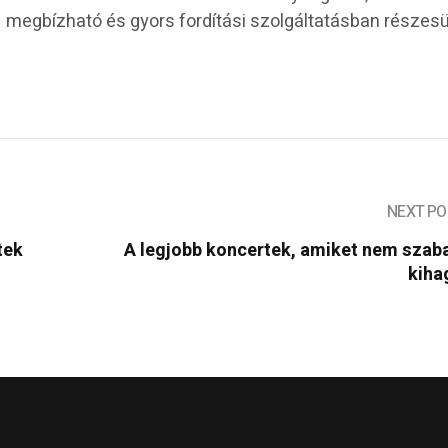
 megbízható és gyors fordítási szolgáltatásban részesü
NEXT PO
tek
A legjobb koncertek, amiket nem szab
kiha