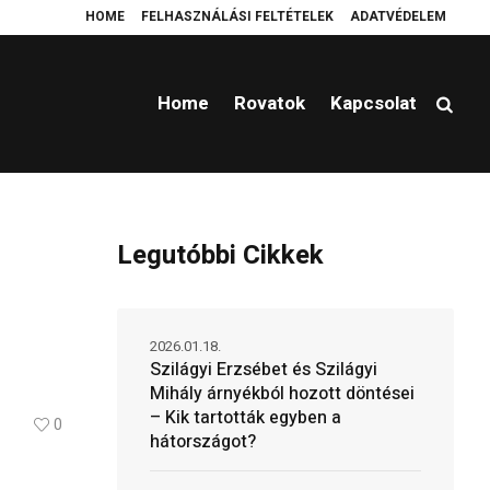
HOME
FELHASZNÁLÁSI FELTÉTELEK
ADATVÉDELEM
a hátországot?
Platzierung einer Wendeltreppe Ferrostep
Cold brew
Home
Rovatok
Kapcsolat
Legutóbbi Cikkek
2026.01.18.
Szilágyi Erzsébet és Szilágyi
Mihály árnyékból hozott döntései
– Kik tartották egyben a
0
hátországot?