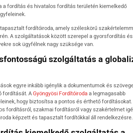
 a fordítás és hivatalos fordítás területén kiemelkedő
gyfeleinek.
tapasztalt fordítóiroda, amely széleskörű szakértelemm
erén. A szolgáltatások között szerepel a gyorsfordítás és
lyekre sok ügyfélnek nagy szüksége van.
csfontosságú szolgáltatás a globali
zások egyre inkább igénylik a dokumentumok és szöveg
 fordítását. A
Gyöngyösi Fordítóiroda
a legmagasabb
einek, hogy biztosítsa a pontos és érthető fordításokat.
s fordításról, szakmai fordításról vagy szakértelmet ig
 iroda képzett és tapasztalt fordítókkal áll rendelkezésre.
ordítás kiemelkedő szolgáltatás a