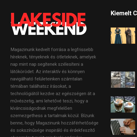
Kiemelt 
Magazinunk kedvelt forrása a legfrissebb
híreknek, tényeknek és ötleteknek, amelyek
nap mint nap segítenek szélesíteni a
látókörödet. Az interaktív és könnyen
navigálható felületeinken számtalan
témában találhatsz írásokat, a
technológiától kezdve az egészségen át a
művészetig, ami lehetővé teszi, hogy a
kíváncsiságodnak megfelelően
szemezgethess a tartalmak közül. Bízunk
benne, hogy Magazinunk hozzáférhetősége
és sokszínűsége inspiráló és érdekfeszítő