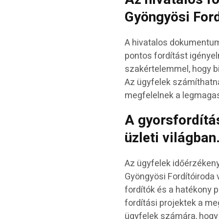
Gyöngyösi Ford
A hivatalos dokumentumo
pontos fordítást igénye
szakértelemmel, hogy b
Az ügyfelek számíthatna
megfelelnek a legmaga
A gyorsfordítá
üzleti világban
Az ügyfelek időérzékeny
Gyöngyösi Fordítóiroda v
fordítók és a hatékony 
fordítási projektek a me
ügyfelek számára, hogy