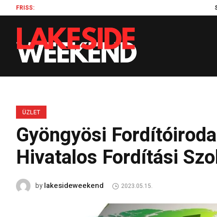
FRISS:
Szilágyi 
ÜZLET
Gyöngyösi Fordítóiroda
Hivatalos Fordítási Szo
lakesideweekend
by
2023.05.15.