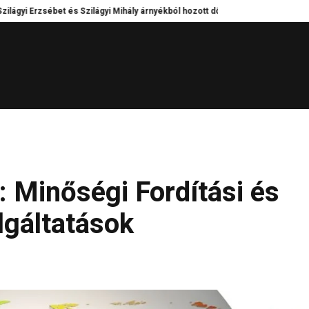
Erzsébet és Szilágyi Mihály árnyékból hozott döntései – Kik tartották egyben 
: Minőségi Fordítási és
lgáltatások