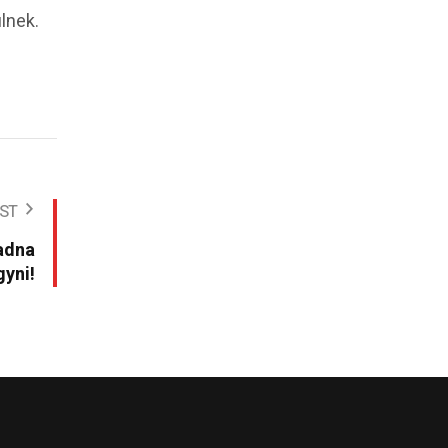
lnek.
ST
adna
gyni!