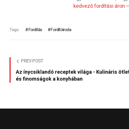
kedvező fordítási áron
–
Tags:
Fordítás
Fordítóiroda
PREV POST
Az ínycsiklandó receptek világa - Kulináris ötle
és finomságok a konyhában