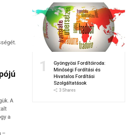
s
sségét.
1
Gyöngyösi Fordítóiroda:
Minőségi Fordítási és
pójú
Hivatalos Fordítási
Szolgáltatások
3
Shares
gük. A
alt
ogy a
n –