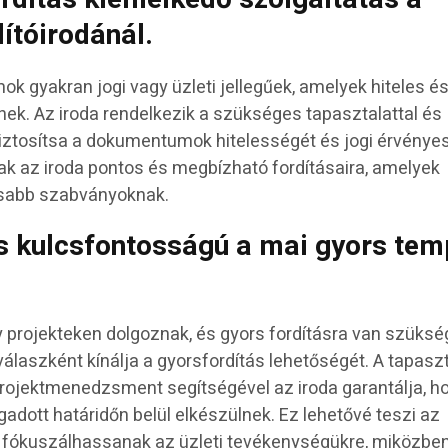
ítóirodánál.
k gyakran jogi vagy üzleti jellegűek, amelyek hiteles é
lnek. Az iroda rendelkezik a szükséges tapasztalattal és
iztosítsa a dokumentumok hitelességét és jogi érvénye
k az iroda pontos és megbízható fordításaira, amelyek
sabb szabványoknak.
s kulcsfontosságú a mai gyors tem
.
 projekteken dolgoznak, és gyors fordításra van szüksé
álaszként kínálja a gyorsfordítás lehetőségét. A tapaszt
projektmenedzsment segítségével az iroda garantálja, h
gadott határidőn belül elkészülnek. Ez lehetővé teszi az
 fókuszálhassanak az üzleti tevékenységükre, miközbe