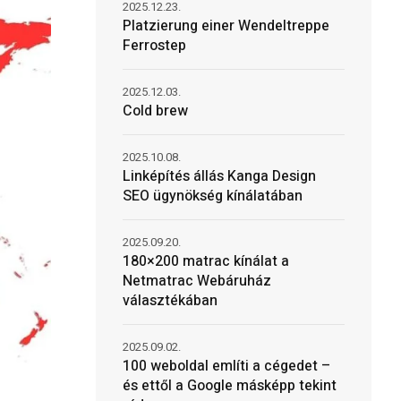
2025.12.23.
Platzierung einer Wendeltreppe
Ferrostep
2025.12.03.
Cold brew
2025.10.08.
Linképítés állás Kanga Design
SEO ügynökség kínálatában
2025.09.20.
180×200 matrac kínálat a
Netmatrac Webáruház
választékában
2025.09.02.
100 weboldal említi a cégedet –
és ettől a Google másképp tekint