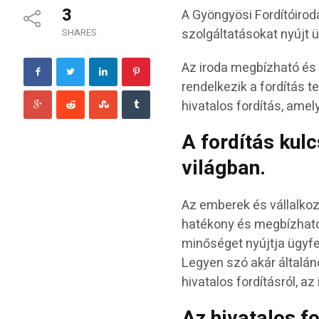
3
A Gyöngyösi Fordítóiroda
szolgáltatásokat nyújt ü
SHARES
Az iroda megbízható és 
rendelkezik a fordítás t
hivatalos fordítás, ame
A fordítás kul
világban.
Az emberek és vállalko
hatékony és megbízható
minőséget nyújtja ügyfel
Legyen szó akár általáno
hivatalos fordításról, az
Az hivatalos f