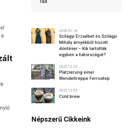
rád
el
2026.01.18.
 a
Szilágyi Erzsébet és Szilágyi
Mihály árnyékból hozott
döntései – Kik tartották
egyben a hátországot?
zált
2025.12.23.
Platzierung einer
Wendeltreppe Ferrostep
ek
2025.12.03.
Cold brew
énylő
Népszerű Cikkeink