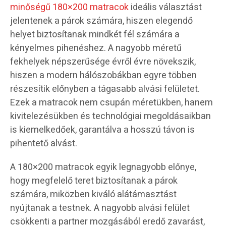
minőségű 180×200 matracok
ideális választást
jelentenek a párok számára, hiszen elegendő
helyet biztosítanak mindkét fél számára a
kényelmes pihenéshez. A nagyobb méretű
fekhelyek népszerűsége évről évre növekszik,
hiszen a modern hálószobákban egyre többen
részesítik előnyben a tágasabb alvási felületet.
Ezek a matracok nem csupán méretükben, hanem
kivitelezésükben és technológiai megoldásaikban
is kiemelkedőek, garantálva a hosszú távon is
pihentető alvást.
A 180×200 matracok egyik legnagyobb előnye,
hogy megfelelő teret biztosítanak a párok
számára, miközben kiváló alátámasztást
nyújtanak a testnek. A nagyobb alvási felület
csökkenti a partner mozgásából eredő zavarást,