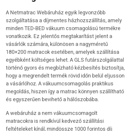
A Netmatrac Webáruház egyik legvonzóbb
szolgáltatása a díjmentes házhozszállítás, amely
minden TED-BED vákuum csomagolású termékre
vonatkozik. Ez jelentős megtakarítást jelent a
vásárlók számára, különösen a nagyméretű
180×200 matracok esetében, amelyek szállítása
egyébként költséges lehet. A GLS futárszolgálattal
történő gyors és megbízható kézbesítés biztosítja,
hogy a megrendelt termék rövid időn belül eljusson
a vásárlóhoz. A vákuumcsomagolás praktikus
megoldás, hiszen így a matrac könnyen szállítható
és egyszerűen bevihető a hálószobába.
A webáruház a nem vákuumcsomagolt
matracokra is rendkívül kedvező szállítási
feltételeket kínál, mindössze 1000 forintos díj