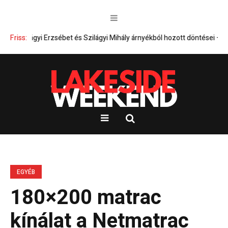
zilágyi Erzsébet és Szilágyi Mihály árnyékból hozott döntései – Kik tart
Friss:
EGYÉB
180×200 matrac
kínálat a Netmatrac