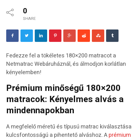
0
SHARE
Fedezze fel a tökéletes 180×200 matracot a
Netmatrac Webáruháznál, és álmodjon korlátlan
kényelemben!
Prémium minőségű 180×200
matracok: Kényelmes alvás a
mindennapokban
A megfelelő méretű és típusú matrac kiválasztása
kulcsfontosságú a pihentető alváshoz. A
prémium