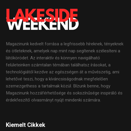
Magazinunk kedvelt forrása a legfrissebb híreknek, tényeknek
és ötleteknek, amelyek nap mint nap segítenek szélesíteni a
látókörödet. Az interaktív és könnyen navigálható
felületeinken számtalan témában találhatsz írásokat, a
technológiától kezdve az egészségen át a művészetig, ami
lehetővé teszi, hogy a kíváncsiságodnak megfelelően
szemezgethess a tartalmak közül. Bízunk benne, hogy
Magazinunk hozzáférhetősége és sokszínűsége inspiráló és
érdekfeszítő olvasmányt nyújt mindenki számára.
Kiemelt Cikkek