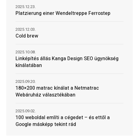
2025.12.23.
Platzierung einer Wendeltreppe Ferrostep
2025.12.03.
Cold brew
2025.10.08.
Linképítés állás Kanga Design SEO ügynökség
kínálatában
2025.09.20.
180×200 matrac kínálat a Netmatrac
Webáruház választékában
2025.09.02.
100 weboldal említi a cégedet – és ettől a
Google másképp tekint rád