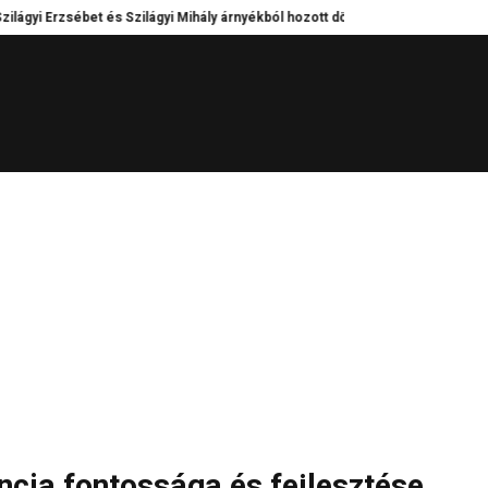
yi Erzsébet és Szilágyi Mihály árnyékból hozott döntései – Kik tartották egyb
encia fontossága és fejlesztése