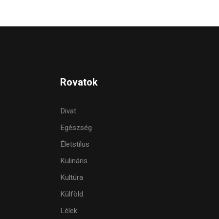
Rovatok
Divat
Egészség
Életstílus
Kulináris
Kultúra
Külföld
Lélek