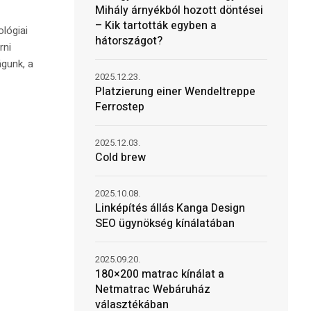
Mihály árnyékból hozott döntései
– Kik tartották egyben a
ológiai
hátországot?
rni
águnk, a
2025.12.23.
Platzierung einer Wendeltreppe
Ferrostep
2025.12.03.
Cold brew
2025.10.08.
Linképítés állás Kanga Design
SEO ügynökség kínálatában
2025.09.20.
180×200 matrac kínálat a
Netmatrac Webáruház
választékában