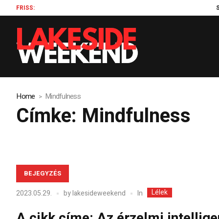
FRISS:
Szilág
Home
Mindfulness
Címke:
Mindfulness
BEJEGYZÉS
Lélek
In
2023.05.29.
by
lakesideweekend
A cikk címe: Az érzelmi intellig