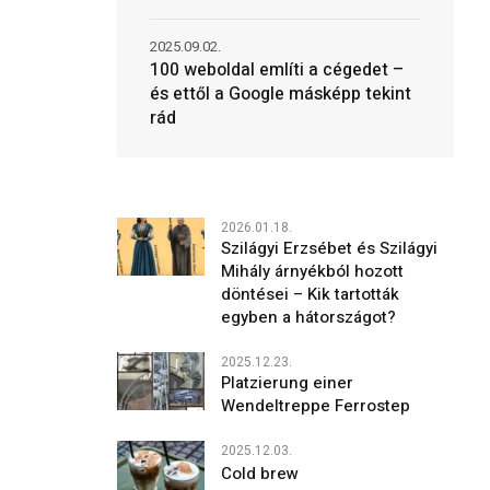
2025.09.02.
100 weboldal említi a cégedet –
és ettől a Google másképp tekint
rád
2026.01.18.
Szilágyi Erzsébet és Szilágyi
Mihály árnyékból hozott
döntései – Kik tartották
egyben a hátországot?
2025.12.23.
Platzierung einer
Wendeltreppe Ferrostep
2025.12.03.
Cold brew