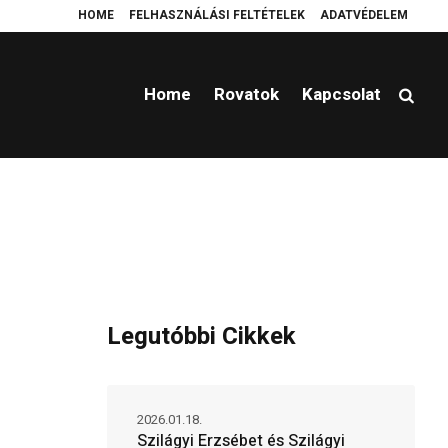
HOME
FELHASZNÁLÁSI FELTÉTELEK
ADATVÉDELEM
en a hátországot?
Platzierung einer Wendeltreppe Ferrostep
Cold brew
Home
Rovatok
Kapcsolat
Legutóbbi Cikkek
2026.01.18.
Szilágyi Erzsébet és Szilágyi