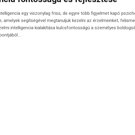
telligencia egy viszonylag friss, de egyre több figyelmet kapó pszich
, amelyek segítségével megtanuljuk kezelni az érzelmeinket, felisme
lmi intelligencia kialakítása kulcsfontosságú a személyes boldogs
ntjából....