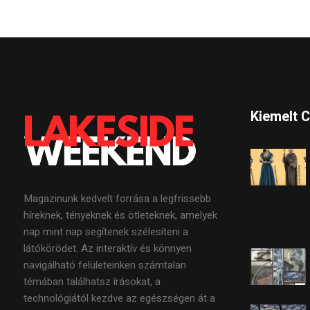
Kiemelt 
Magazinunk kedvelt forrása a legfrissebb
híreknek, tényeknek és ötleteknek, amelyek
nap mint nap segítenek szélesíteni a
látókörödet. Az interaktív és könnyen
navigálható felületeinken számtalan
témában találhatsz írásokat, a
technológiától kezdve az egészségen át a