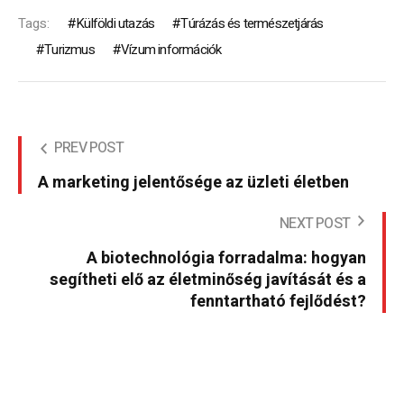
Tags:
Külföldi utazás
Túrázás és természetjárás
Turizmus
Vízum információk
PREV POST
A marketing jelentősége az üzleti életben
NEXT POST
A biotechnológia forradalma: hogyan
segítheti elő az életminőség javítását és a
fenntartható fejlődést?