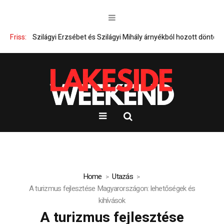
Friss:
Szilágyi Erzsébet és Szilágyi Mihály árnyékból hozott döntései – Ki
Home
Utazás
A turizmus fejlesztése Magyarországon: lehetőségek és
kihívások
A turizmus fejlesztése