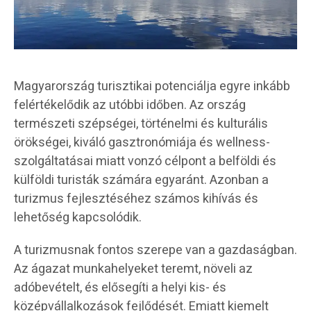
Magyarország turisztikai potenciálja egyre inkább
felértékelődik az utóbbi időben. Az ország
természeti szépségei, történelmi és kulturális
örökségei, kiváló gasztronómiája és wellness-
szolgáltatásai miatt vonzó célpont a belföldi és
külföldi turisták számára egyaránt. Azonban a
turizmus fejlesztéséhez számos kihívás és
lehetőség kapcsolódik.
A turizmusnak fontos szerepe van a gazdaságban.
Az ágazat munkahelyeket teremt, növeli az
adóbevételt, és elősegíti a helyi kis- és
középvállalkozások fejlődését. Emiatt kiemelt