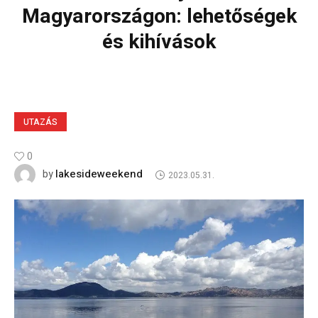
Magyarországon: lehetőségek
és kihívások
UTAZÁS
0
lakesideweekend
by
2023.05.31.