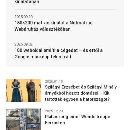
kínálatában
2025.09.20.
180×200 matrac kínálat a Netmatrac
Webáruház választékában
2025.09.02.
100 weboldal említi a cégedet – és ettől a
Google másképp tekint rád
2026.01.18.
Szilágyi Erzsébet és Szilágyi Mihály
árnyékból hozott döntései – Kik
tartották egyben a hátországot?
2025.12.23.
Platzierung einer Wendeltreppe
Ferrostep