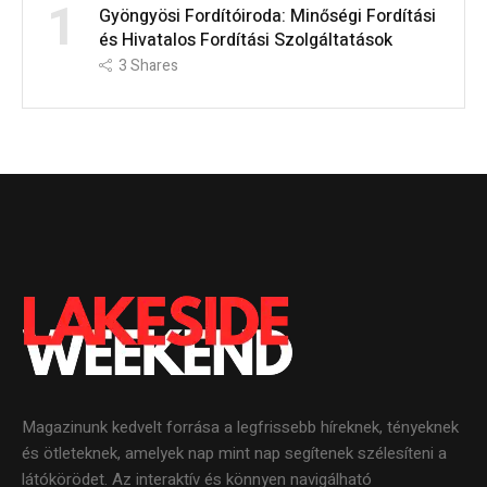
1
Gyöngyösi Fordítóiroda: Minőségi Fordítási
és Hivatalos Fordítási Szolgáltatások
3
Shares
Magazinunk kedvelt forrása a legfrissebb híreknek, tényeknek
és ötleteknek, amelyek nap mint nap segítenek szélesíteni a
látókörödet. Az interaktív és könnyen navigálható