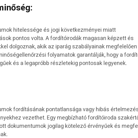
minőség:
umok hitelessége és jogi következményei miatt
tások pontos volta. A fordítóirodák magasan képzett és
el dolgoznak, akik az iparág szabályainak megfelelően
inőségellenőrzési folyamatok garantálják, hogy a fordít
gűek és a legapróbb részletekig pontosak legyenek.
tumok fordításának pontatlansága vagy hibás értelmezé
nyekhez vezethet. Egy megbízható fordítóiroda szakért
dított dokumentumok jogilag kötelező érvényűek és megfe
nak.