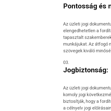
Pontosság és 
Az üzleti jogi dokument
elengedhetetlen a fordí
tapasztalt szakemberekk
munkájukat. Az átfogó m
szövegek kiváló minősé
Jogbiztonság:
Az üzleti jogi dokumen
komoly jogi következmé
biztosítják, hogy a for
a célnyelv jogi előírásai