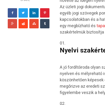
növelte az idegen nyelv
Az üzleti jogi dokument
egyéb jogi szövegek pon
kapcsolatokban és a hat
egy megbízható és
tapa
szakértelmük biztosítja
Nyelvi szakért
A jó fordítóiroda olyan 
nyelven és mélyreható i
köszönhetően képesek é
megőrizve az eredeti sz
figyelembe veszik a hely