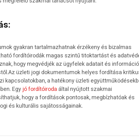
s megfelelő szakmai tanácsot nyújtani.
ás:
tumok gyakran tartalmazhatnak érzékeny és bizalmas
ható fordítóirodák magas szintű titoktartást és adatvéd
nak, hogy megvédjék az ügyfelek adatait és információi
től.Az üzleti jogi dokumentumok helyes fordítása kritiku
i kapcsolatokban, a hatékony üzleti együttműködésekb
ében. Egy
jó fordítóiroda
által nyújtott szakmai
síthatjuk, hogy a fordítások pontosak, megbízhatóak és
ogi és kulturális sajátosságainak.