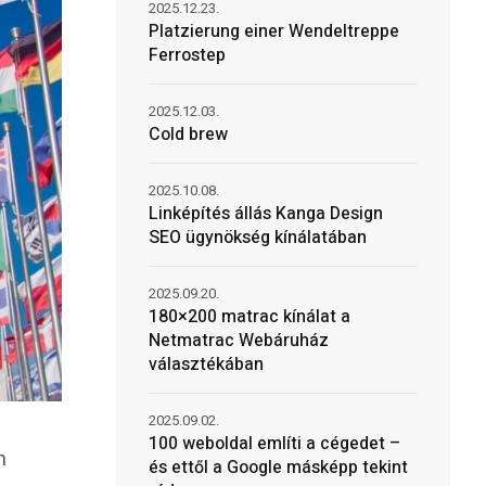
2025.12.23.
Platzierung einer Wendeltreppe
Ferrostep
2025.12.03.
Cold brew
2025.10.08.
Linképítés állás Kanga Design
SEO ügynökség kínálatában
2025.09.20.
180×200 matrac kínálat a
Netmatrac Webáruház
választékában
2025.09.02.
100 weboldal említi a cégedet –
n
és ettől a Google másképp tekint