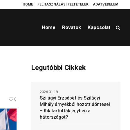
HOME
FELHASZNÁLÁSI FELTÉTELEK
ADATVÉDELEM
 hátországot?
Platzierung einer Wendeltreppe Ferrostep
Cold brew
L
Home
Rovatok
Kapcsolat
Legutóbbi Cikkek
2026.01.18.
Szilágyi Erzsébet és Szilágyi
0
Mihály árnyékból hozott döntései
– Kik tartották egyben a
hátországot?