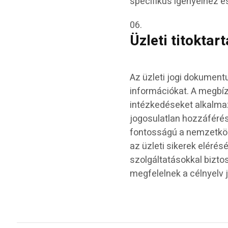
specifikus igényeihez é
Üzleti titoktart
Az üzleti jogi dokumen
információkat. A megbíz
intézkedéseket alkalmaz
jogosulatlan hozzáférés
fontosságú a nemzetköz
az üzleti sikerek elérés
szolgáltatásokkal bizto
megfelelnek a célnyelv j