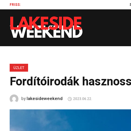
FRISS:
Szilágyi E
ÜZLET
Fordítóirodák hasznos
lakesideweekend
by
2023.06.22.