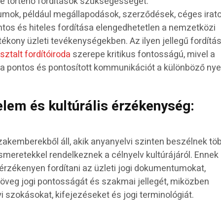
re történő fordítások szükségességét.
umok, például megállapodások, szerződések, céges irat
tos és hiteles fordítása elengedhetetlen a nemzetközi
ékony üzleti tevékenységekben. Az ilyen jellegű fordít
sztalt fordítóiroda
szerepe kritikus fontosságú, mivel a
 a pontos és pontosított kommunikációt a különböző nye
elem és kultúrális érzékenység:
szakemberekből áll, akik anyanyelvi szinten beszélnek tö
smeretekkel rendelkeznek a célnyelv kultúrájáról. Ennek
rzékenyen fordítani az üzleti jogi dokumentumokat,
öveg jogi pontosságát és szakmai jellegét, miközben
i szokásokat, kifejezéseket és jogi terminológiát.