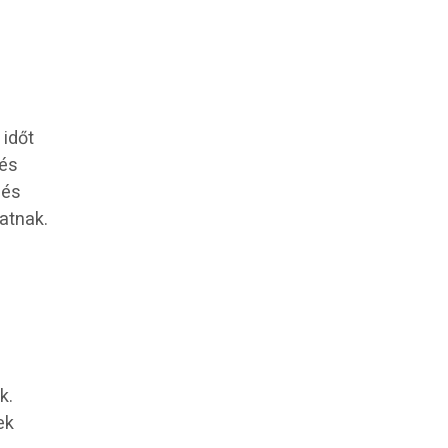
 időt
 és
 és
atnak.
k.
ek