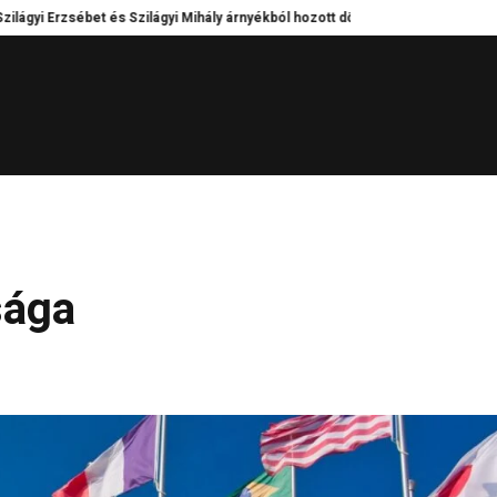
rzsébet és Szilágyi Mihály árnyékból hozott döntései – Kik tartották egyben a
sága