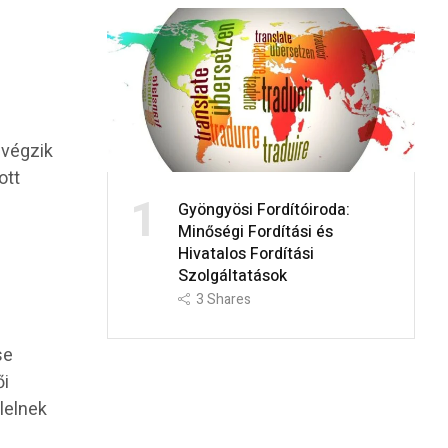
 végzik
ott
1
Gyöngyösi Fordítóiroda:
Minőségi Fordítási és
Hivatalos Fordítási
Szolgáltatások
3
Shares
se
ői
lelnek