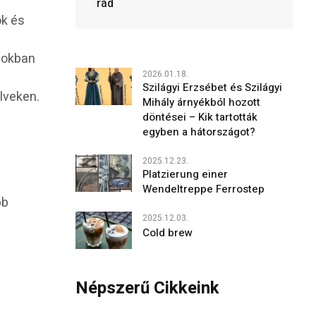
rád
ok és
ásokban
2026.01.18.
Szilágyi Erzsébet és Szilágyi
lveken.
Mihály árnyékból hozott
döntései – Kik tartották
egyben a hátországot?
2025.12.23.
Platzierung einer
Wendeltreppe Ferrostep
bb
2025.12.03.
Cold brew
Népszerű Cikkeink