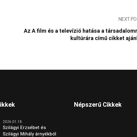
NEXT PO
z
Az A film és a televízió hatása a társadalom
kultúrára című cikket ajá
Cikkek
Népszerű Cikkek
2026.01.18.
Szilágyi Erzsébet és
Szilágyi Mihály árnyékból