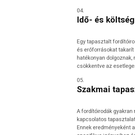
Idő- és költsé
Egy tapasztalt fordítóir
és erőforrásokat takarí
hatékonyan dolgoznak, 
csökkentve az esetleges
Szakmai tapasz
A fordítóirodák gyakra
kapcsolatos tapasztalatta
Ennek eredményeként az