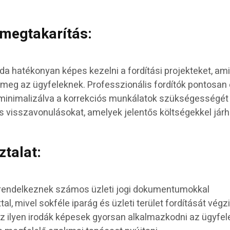
gmegtakarítás:
oda hatékonyan képes kezelni a fordítási projekteket, ami
t meg az ügyfeleknek. Professzionális fordítók pontosan
minimalizálva a korrekciós munkálatok szükségességét
 visszavonulásokat, amelyek jelentős költségekkel járh
talat:
n rendelkeznek számos üzleti jogi dokumentumokkal
l, mivel sokféle iparág és üzleti terület fordítását végzi
 ilyen irodák képesek gyorsan alkalmazkodni az ügyfel