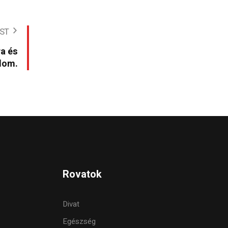
ST
ra és
nlom.
Rovatok
Divat
Egészség