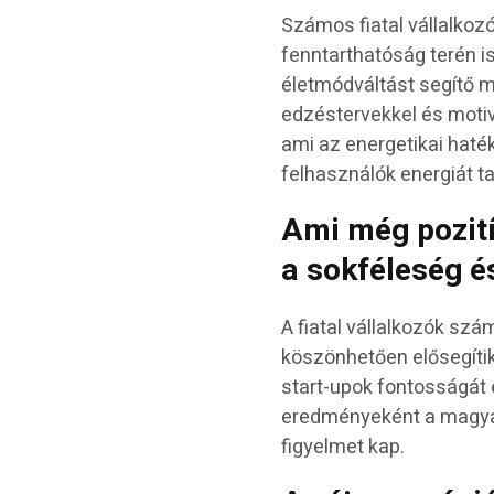
Számos fiatal vállalkoz
fenntarthatóság terén i
életmódváltást segítő m
edzéstervekkel és motiv
ami az energetikai haté
felhasználók energiát t
Ami még pozití
a sokféleség é
A fiatal vállalkozók sz
köszönhetően elősegítik
start-upok fontosságát 
eredményeként a magyar
figyelmet kap.