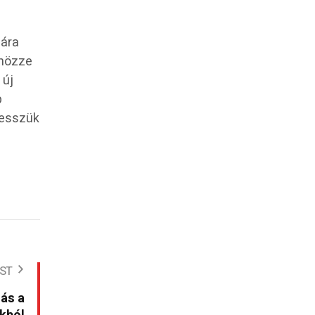
mára
önözze
 új
p
lesszük
ST
tás a