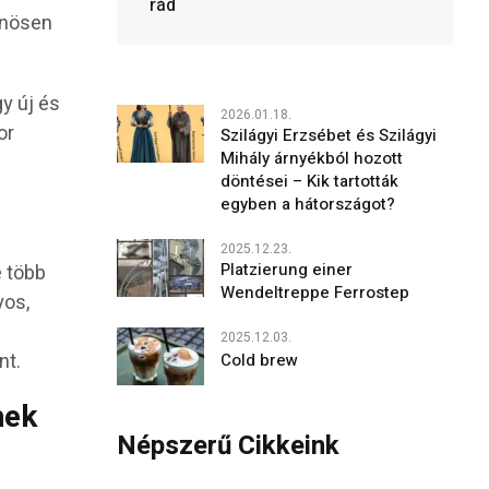
rád
önösen
y új és
2026.01.18.
or
Szilágyi Erzsébet és Szilágyi
Mihály árnyékból hozott
döntései – Kik tartották
egyben a hátországot?
a
2025.12.23.
Platzierung einer
e több
Wendeltreppe Ferrostep
yos,
2025.12.03.
nt.
Cold brew
nek
Népszerű Cikkeink