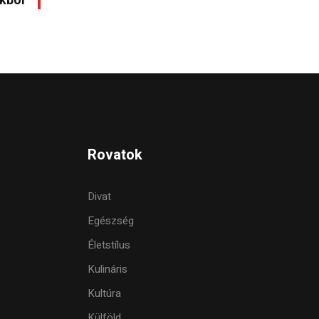
kból
Rovatok
Divat
Egészség
Életstílus
Kulináris
Kultúra
Külföld