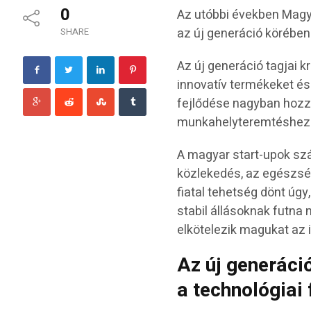
0
Az utóbbi években Magy
az új generáció körében
SHARE
Az új generáció tagjai 
innovatív termékeket és
fejlődése nagyban hozz
munkahelyteremtéshez
A magyar start-upok szá
közlekedés, az egészség
fiatal tehetség dönt úgy
stabil állásoknak futna 
elkötelezik magukat az i
Az új generáci
a technológiai 