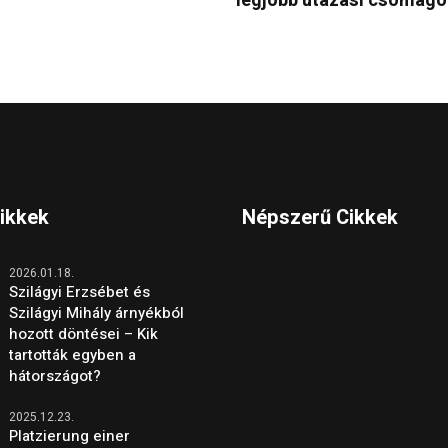
legjobb utazási csomago
Cikkek
Népszerű Cikkek
2026.01.18.
Szilágyi Erzsébet és
Szilágyi Mihály árnyékból
hozott döntései – Kik
tartották egyben a
hátországot?
2025.12.23.
Platzierung einer