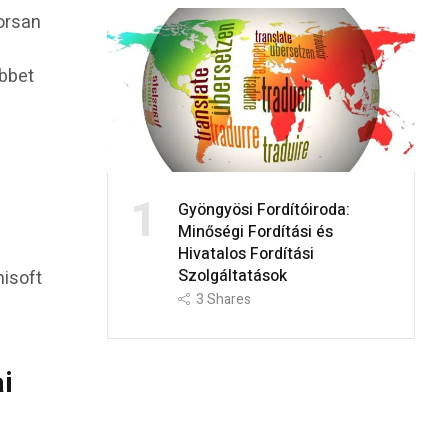
yorsan
öbbet
1
Gyöngyösi Fordítóiroda:
Minőségi Fordítási és
Hivatalos Fordítási
Szolgáltatások
hisoft
3
Shares
i