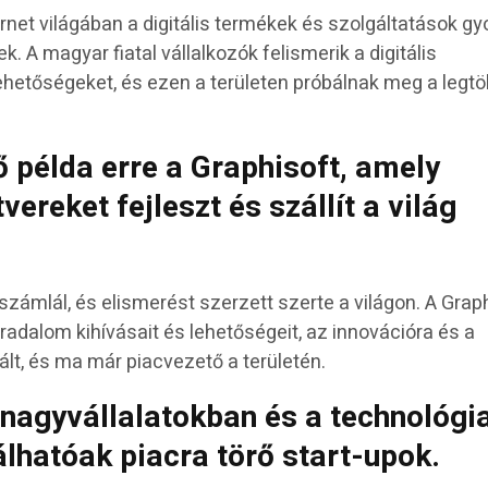
ternet világában a digitális termékek és szolgáltatások g
k. A magyar fiatal vállalkozók felismerik a digitális
lehetőségeket, és ezen a területen próbálnak meg a legt
 példa erre a Graphisoft, amely
vereket fejleszt és szállít a világ
számlál, és elismerést szerzett szerte a világon. A Grap
orradalom kihívásait és lehetőségeit, az innovációra és a
ált, és ma már piacvezető a területén.
nagyvállalatokban és a technológia
álhatóak piacra törő start-upok.