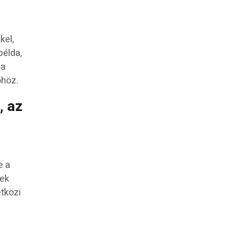
kel,
példa,
 a
őhöz.
, az
e a
nek
tközi