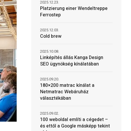
2025.12.23.
Platzierung einer Wendeltreppe
Ferrostep
2025.12.03.
Cold brew
2025.10.08.
Linképítés állás Kanga Design
SEO ügynökség kínálatában
2025.09.20.
180×200 matrac kínálat a
Netmatrac Webáruház
választékában
2025.09.02.
100 weboldal említi a cégedet –
és ettől a Google másképp tekint