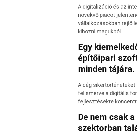
A digitalizáció és az in
növekvő piacot jelentene
vállalkozásokban rejlő 
kihozni magukból.
Egy kiemelkedő
építőipari szoft
minden tájára.
A cég sikertörténeteket 
felismerve a digitális f
fejlesztésekre koncentr
De nem csak a 
szektorban tal