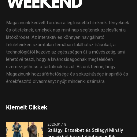
Magazinunk kedvelt forrása a legfrissebb híreknek, tényeknek
és ötleteknek, amelyek nap mint nap segítenek szélesíteni a
látókörödet. Az interaktív és könnyen navigálható
felületeinken számtalan témában találhatsz írásokat, a
technológiától kezdve az egészségen át a művészetig, ami
lehetővé teszi, hogy a kíváncsiságodnak megfelelően
szemezgethess a tartalmak közül. Bízunk benne, hogy
Magazinunk hozzáférhetősége és sokszínűsége inspiráló és
érdekfeszítő olvasmányt nyújt mindenki számára.
Kiemelt Cikkek
2026.01.18.
Szilágyi Erzsébet és Szilágyi Mihály
árnyékból hozott döntései – Kik