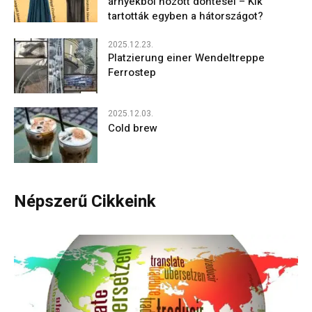
árnyékból hozott döntései – Kik
tartották egyben a hátországot?
2025.12.23.
Platzierung einer Wendeltreppe
Ferrostep
2025.12.03.
Cold brew
Népszerű Cikkeink