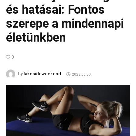
és hatásai: Fontos
szerepe a mindennapi
életünkben
0
lakesideweekend
by
2023.06.30.