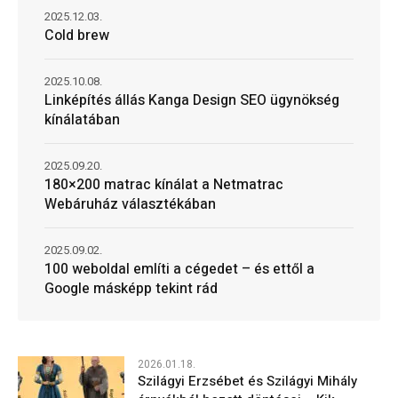
2025.12.03.
Cold brew
2025.10.08.
Linképítés állás Kanga Design SEO ügynökség
kínálatában
2025.09.20.
180×200 matrac kínálat a Netmatrac
Webáruház választékában
2025.09.02.
100 weboldal említi a cégedet – és ettől a
Google másképp tekint rád
2026.01.18.
Szilágyi Erzsébet és Szilágyi Mihály