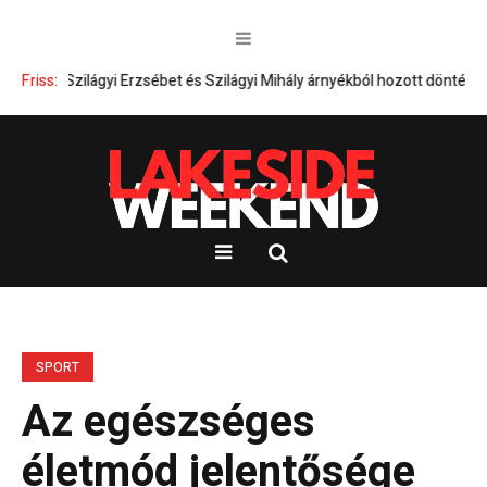
Friss:
Szilágyi Erzsébet és Szilágyi Mihály árnyékból hozott döntései – Kik
SPORT
Az egészséges
életmód jelentősége